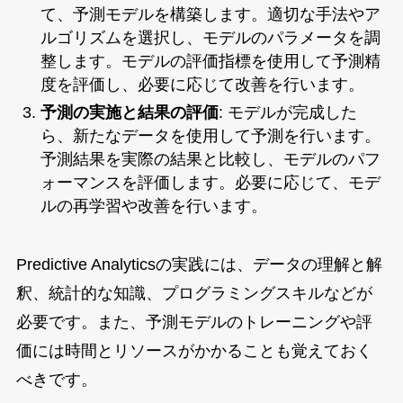
て、予測モデルを構築します。適切な手法やア
ルゴリズムを選択し、モデルのパラメータを調
整します。モデルの評価指標を使用して予測精
度を評価し、必要に応じて改善を行います。
予測の実施と結果の評価
: モデルが完成した
ら、新たなデータを使用して予測を行います。
予測結果を実際の結果と比較し、モデルのパフ
ォーマンスを評価します。必要に応じて、モデ
ルの再学習や改善を行います。
Predictive Analyticsの実践には、データの理解と解
釈、統計的な知識、プログラミングスキルなどが
必要です。また、予測モデルのトレーニングや評
価には時間とリソースがかかることも覚えておく
べきです。