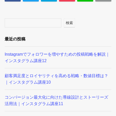
検索
最近の投稿
Instagramでフォロワーを増やすための投稿戦略を解説｜
インスタグラム講座12
顧客満足度とロイヤリティを高める戦略・数値目標は？
｜インスタグラム講座10
コンバージョン最大化に向けた導線設計とストーリーズ
活用法｜インスタグラム講座11