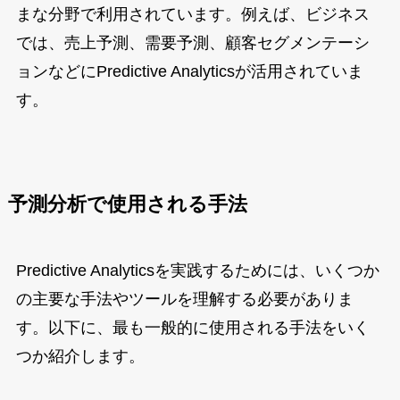
まな分野で利用されています。例えば、ビジネス
では、売上予測、需要予測、顧客セグメンテーシ
ョンなどにPredictive Analyticsが活用されていま
す。
予測分析で使用される手法
Predictive Analyticsを実践するためには、いくつか
の主要な手法やツールを理解する必要がありま
す。以下に、最も一般的に使用される手法をいく
つか紹介します。