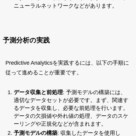
ニューラルネットワークなどがあります。
予測分析の実践
Predictive Analyticsを実践するには、以下の手順に
従って進めることが重要です。
データ収集と前処理
: 予測モデルの構築には、
適切なデータセットが必要です。まず、関連す
るデータを収集し、必要な前処理を行います。
データの欠損値や外れ値の処理、データのスケ
ーリングや正規化などが含まれます。
予測モデルの構築
: 収集したデータを使用し