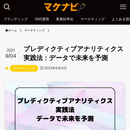
ブランディング
SNS運用
業務効率化
マーケティング
よくある質
ホーム
マーケティング
プレディクティブアナリティクス
2023
9/04
実践法：データで未来を予測
2023年9月4日
マーケティング