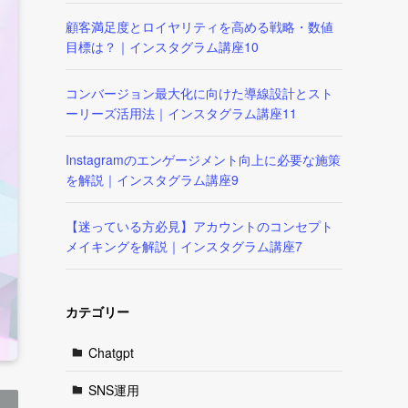
顧客満足度とロイヤリティを高める戦略・数値
目標は？｜インスタグラム講座10
コンバージョン最大化に向けた導線設計とスト
ーリーズ活用法｜インスタグラム講座11
Instagramのエンゲージメント向上に必要な施策
を解説｜インスタグラム講座9
【迷っている方必見】アカウントのコンセプト
メイキングを解説｜インスタグラム講座7
カテゴリー
Chatgpt
SNS運用