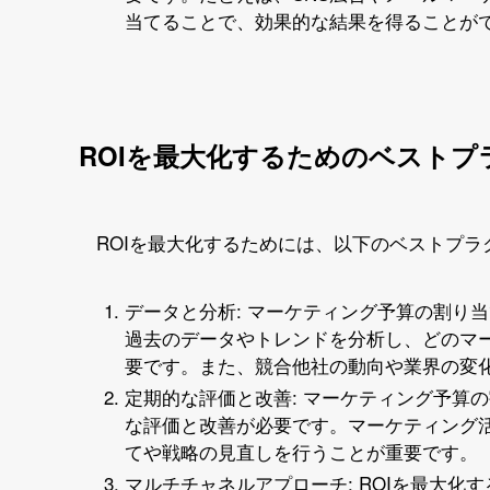
当てることで、効果的な結果を得ることが
ROIを最大化するためのベストプ
ROIを最大化するためには、以下のベストプ
データと分析: マーケティング予算の割り
過去のデータやトレンドを分析し、どのマ
要です。また、競合他社の動向や業界の変
定期的な評価と改善: マーケティング予算
な評価と改善が必要です。マーケティング
てや戦略の見直しを行うことが重要です。
マルチチャネルアプローチ: ROIを最大