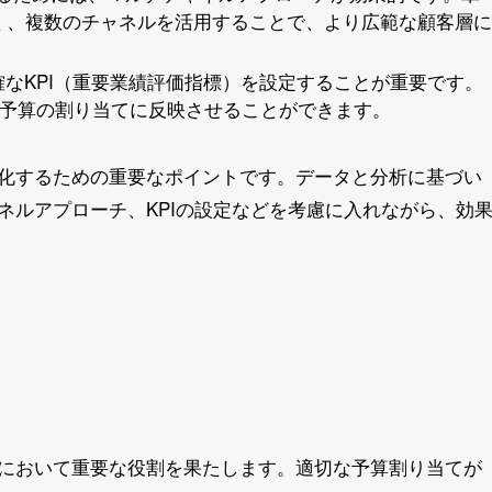
く、複数のチャネルを活用することで、より広範な顧客層に
明確なKPI（重要業績評価指標）を設定することが重要です。
、予算の割り当てに反映させることができます。
化するための重要なポイントです。データと分析に基づい
ネルアプローチ、KPIの設定などを考慮に入れながら、効
において重要な役割を果たします。適切な予算割り当てが