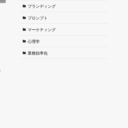
ブランディング
プロンプト
マーケティング
心理学
業務効率化
て