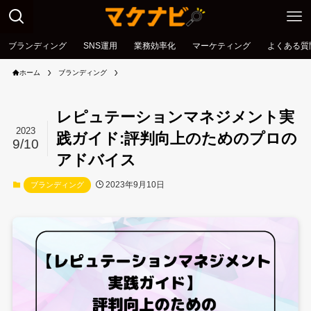
ブランディング
SNS運用
業務効率化
マーケティング
よくある質
ホーム
ブランディング
レピュテーションマネジメント実
2023
践ガイド:評判向上のためのプロの
9/10
アドバイス
2023年9月10日
ブランディング