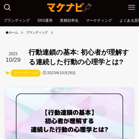
ブランディング
SNS運用
業務効率化
マーケティング
よくある質
ホーム
ブランディング
行動連鎖の基本: 初心者が理解す
2023
10/29
る連続した行動の心理学とは?
2023年10月29日
ブランディング