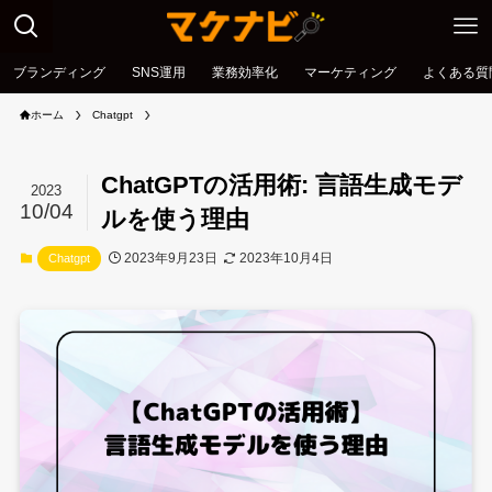
ブランディング
SNS運用
業務効率化
マーケティング
よくある質
ホーム
Chatgpt
ChatGPTの活用術: 言語生成モデ
2023
10/04
ルを使う理由
2023年9月23日
2023年10月4日
Chatgpt